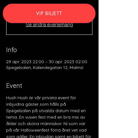
VIP BILJETT
Anmälan är stängd
Se andra evenemang
Info
29 apr. 2023 22:00 – 30 apr. 2023 02:00
Spegelsalen, Kalendegatan 12, Malmö
Event
Hush Hush är vår privata event för 
inbjudna gäster som hålls på 
Spegelsalen på utvalda datum med en 
tema. En vuxen fest med en bra mix av 
ålder och sköna människor. Ni som var 
på vår Halloweenfest förra året vet vad 
som gäller. En inbjudan samt en biljett för 