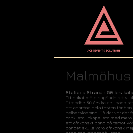
Malmöhus 
Staffans Strandh 50 års kal
Ett bokat möte angånde att vi s
Strandhs 50 års kalas i hans stor
att anordna hela festen för han i
helhetslösning. Så där var det 
drinklista, inköpslista med mera 
ett afrikanskt band då temat var 
bandet skulle vara afrikansk insp
hans önskningar på listan.