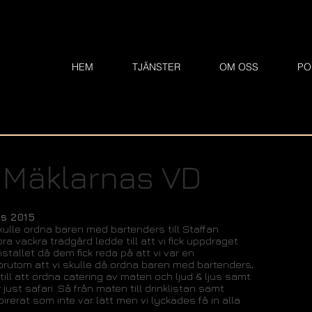
HEM
TJÄNSTER
OM OSS
PO
Mäklarnas VD
as 2015
kulle ordna baren med bartenders till Staffan
a vackra trädgård ledde till att vi fick uppdraget
stället då dem fick reda på att vi var en
förutom att vi skulle då ordna baren med bartenders,
till att ordna catering av maten och ljud & ljus samt
just safari. Så från maten till drinklistan samt
irerat som inte var lätt men vi lyckades få in alla