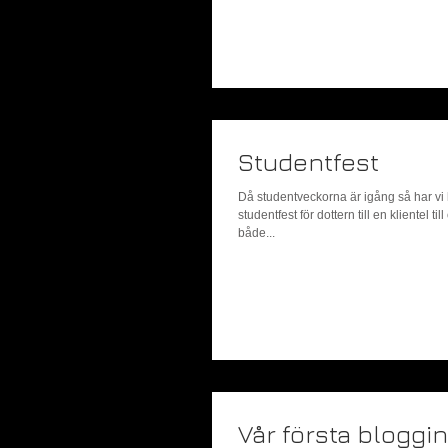
Studentfest
Då studentveckorna är igång så har vi
studentfest för dottern till en klientel ti
både...
Vår första bloggin