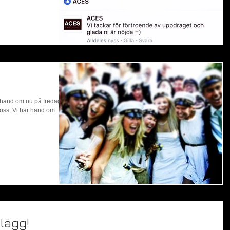
 hand om nu på fredag en
ll oss. Vi har hand om
lägg!