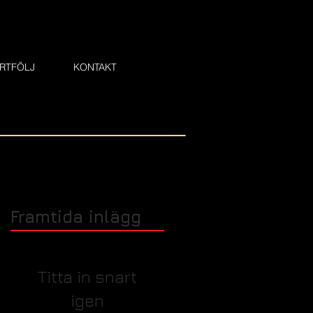
RTFÖLJ
KONTAKT
Framtida inlägg
Titta in snart
igen