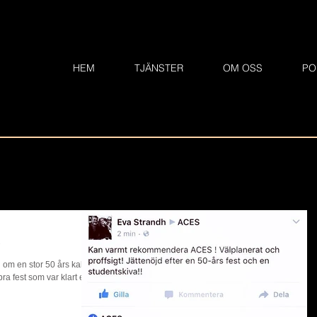
HEM
TJÄNSTER
OM OSS
PO
s
d om en stor 50 års kalas
a fest som var klart en