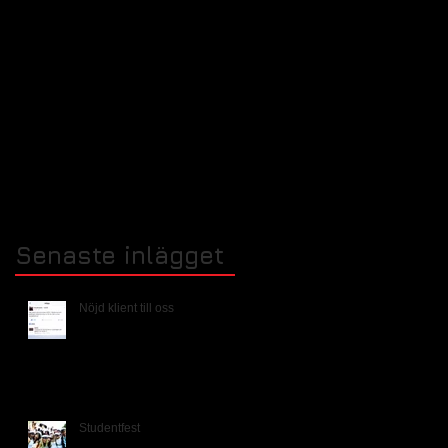
Senaste inlägget
Nöjd klient till oss
Studentfest