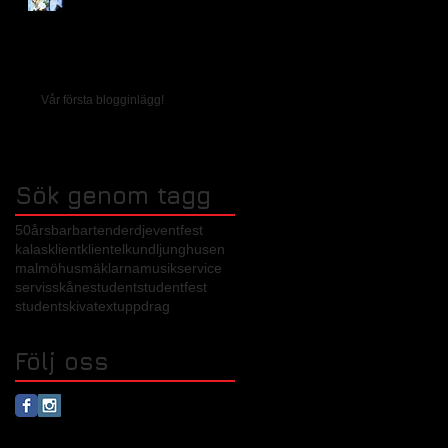
Vår första blogginlägg!
Sök genom tagg
50års
bar
bartender
dj
event
fest
kalas
klient
klientel
kund
ljunghusen
malmöhusmäklarna
musik
service
servis
skåne
student
studentfest
studentskiva
text
uppdrag
Följ oss