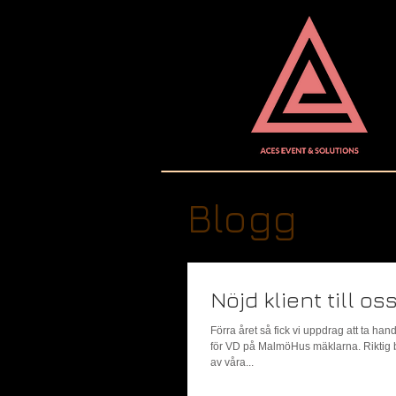
Blogg
Nöjd klient till os
Förra året så fick vi uppdrag att ta han
för VD på MalmöHus mäklarna. Riktig br
av våra...