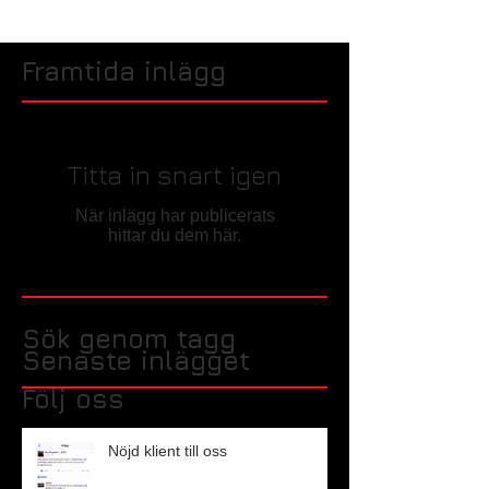
Framtida inlägg
Titta in snart igen
När inlägg har publicerats
hittar du dem här.
Sök genom tagg
Senaste inlägget
Följ oss
Nöjd klient till oss